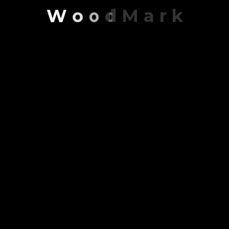
W
o
o
d
M
a
r
k
Конфигуратор
Контакт