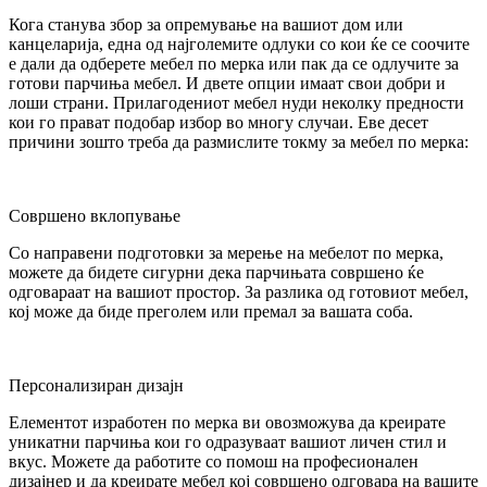
Кога станува збор за опремување на вашиот дом или
канцеларија, една од најголемите одлуки со кои ќе се соочите
е дали да одберете мебел по мерка или пак да се одлучите за
готови парчиња мебел. И двете опции имаат свои добри и
лоши страни. Прилагодениот мебел нуди неколку предности
кои го прават подобар избор во многу случаи. Еве десет
причини зошто треба да размислите токму за мебел по мерка:
Совршено вклопување
Со направени подготовки за мерење на мебелот по мерка,
можете да бидете сигурни дека парчињата совршено ќе
одговараат на вашиот простор. За разлика од готовиот мебел,
кој може да биде преголем или премал за вашата соба.
Персонализиран дизајн
Елементот изработен по мерка ви овозможува да креирате
уникатни парчиња кои го одразуваат вашиот личен стил и
вкус. Можете да работите со помош на професионален
дизајнер и да креирате мебел кој совршено одговара на вашите