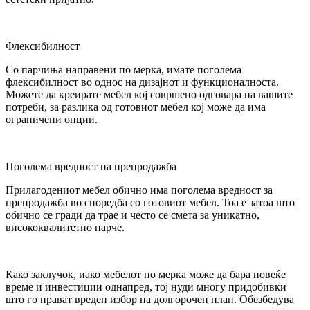
Флексибилност
Со парчиња направени по мерка, имате поголема
флексибилност во однос на дизајнот и функционалноста.
Можете да креирате мебел кој совршено одговара на вашите
потреби, за разлика од готовиот мебел кој може да има
ограничени опции.
Поголема вредност на препродажба
Прилагодениот мебел обично има поголема вредност за
препродажба во споредба со готовиот мебел. Тоа е затоа што
обично се гради да трае и често се смета за уникатно,
висококвалитетно парче.
Како заклучок, иако мебелот по мерка може да бара повеќе
време и инвестиции однапред, тој нуди многу придобивки
што го прават вреден избор на долгорочен план. Обезбедува