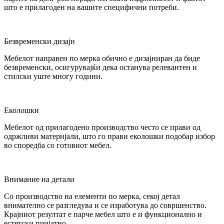
што е прилагоден на вашите специфични потреби.
Безвременски дизајн
Мебелот направен по мерка обично е дизајниран да биде
безвременски, осигурувајќи дека останува релевантен и
стилски уште многу години.
Еколошки
Мебелот од прилагодено производство често се прави од
одржливи материјали, што го прави еколошки подобар избор
во споредба со готовиот мебел.
Внимание на детали
Со производство на елементи по мерка, секој детал
внимателно се разгледува и се изработува до совршенство.
Крајниот резултат е парче мебел што е и функционално и
естетски пријатно.