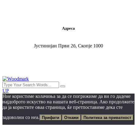
kontakt@woodmark.mk
Адреса
Јустинијан Први 2б, Скопје 1000
UP
Ние користиме колачиња за да се погрижиме да ви го дадеме
најдоброто искуство на нашата веб-страница. Ако продолжите
да ја користите оваа страница, ќе претпоставиме дека сте
задоволни со неа.
Прифати
Откажи
Политика за приватност