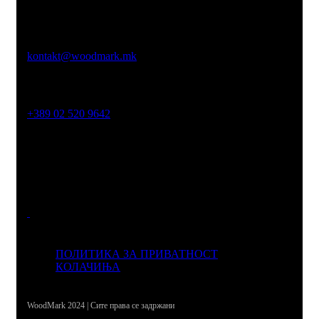
Емаил
kontakt@woodmark.mk
Телефон
+389 02 520 9642
Адреса
Јустинијан Први 2б, Скопје 1000
ПОЛИТИКА ЗА ПРИВАТНОСТ
КОЛАЧИЊА
WoodMark 2024 | Сите права се задржани