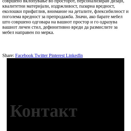
совршено вклопување во просторот, персонализиран дизајн,
квалитетни материјали, издржливост, пазарна вредност,
еколошки прифатлив, внимание на деталите, флексибилност и
поголема вредност за препродажба. Значи, ако барате мебел
што совршено одговара на вашиот простор и го одразува
вашиот личен стил, дефинитивно вреди да размислите за
мебел направен по мерка.
Share:
Facebook
Twitter
Pinterest
LinkedIn
Контакт