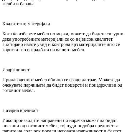
желби и барања.
Квалитетни материјали
Кога ќе изберете мебел по мерка, можете да бидете сигурни
дека употребените материјали се со највисок квалитет.
Постојано имате увид и контрола врз материјалите што се
користат во изградбата на вашиот мебел.
Издржливост
Прилагодениот мебел обично се гради да трае. Можете да
очекувате парчињата да бидат поцврсти и поиздржливи од
готовиот мебел.
Пазарна вредност
Иако производите направени по нарачка можат да бидат
поскапи од готовиот мебел, тој нуди подобра вредност за
парите на долг рок поради неговата издржливост и фактот