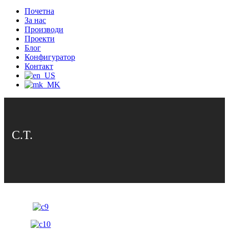
Почетна
За нас
Производи
Проекти
Блог
Конфигуратор
Контакт
С.Т.