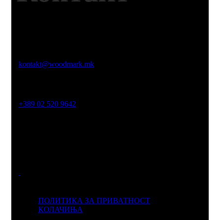
Емаил
kontakt@woodmark.mk
Телефон
+389 02 520 9642
Адреса
Јустинијан Први 2б, Скопје 1000
ПОЛИТИКА ЗА ПРИВАТНОСТ
КОЛАЧИЊА