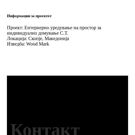
Информации за проектот
Проект:
Ентериерно уредување на простор за
индивидуално домување С.Т.
Локација:
Скопје, Македонија
Изведба:
Wood Mark
Ви претставуваме реализација на еден
модерен простор за индивидуално
домување. Мебел изработен со многу љубов
во нашиот Wood Mark™.
Контакт