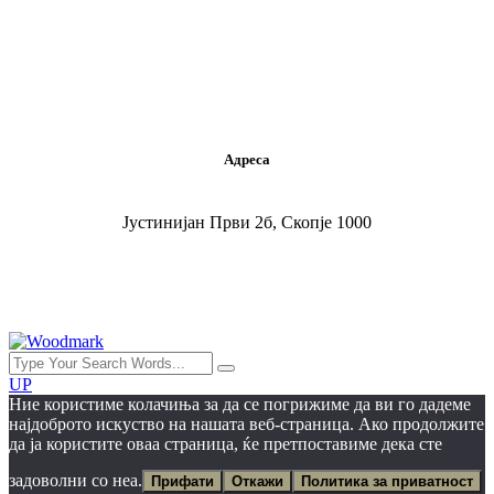
+389 02 520 9642
kontakt@woodmark.mk
Адреса
Јустинијан Први 2б, Скопје 1000
UP
Ние користиме колачиња за да се погрижиме да ви го дадеме
најдоброто искуство на нашата веб-страница. Ако продолжите
да ја користите оваа страница, ќе претпоставиме дека сте
задоволни со неа.
Прифати
Откажи
Политика за приватност