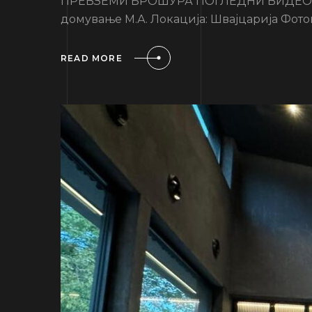
ПРЕВЗЕМИ БРОШУРА ПОГЛЕДНИ ВИДЕО Инф
домување М.А. Локација: Швајцарија Фотог
READ MORE