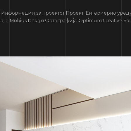
ормации за проектот Проект: Ентериерно уредув
ајн: Mobius Design Фотографија: Optimum Creative Sol