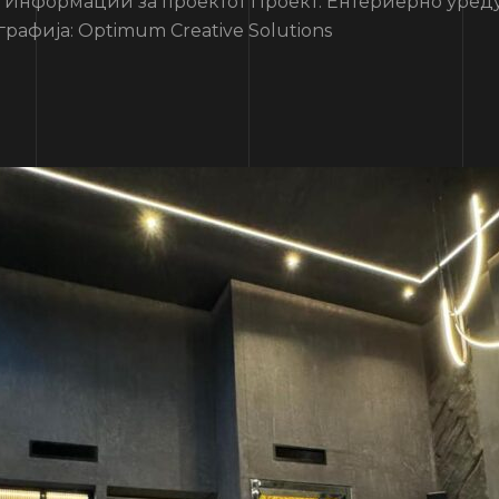
ормации за проектот Проект: Ентериерно уредув
рафија: Optimum Creative Solutions