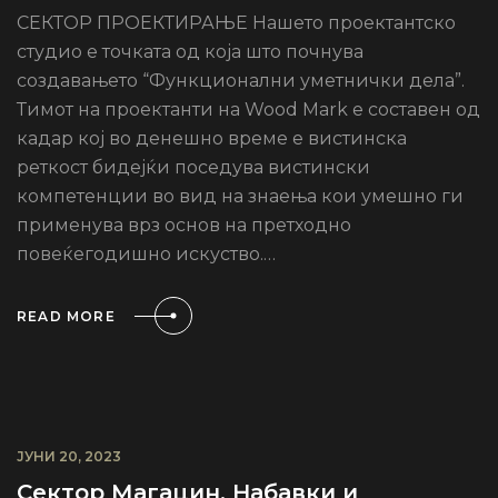
СЕКТОР ПРОЕКТИРАЊЕ Нашето проектантско
студио е точката од која што почнува
создавањето “Функционални уметнички дела”.
Тимот на проектанти на Wood Mark е составен од
кадар кој во денешно време е вистинска
реткост бидејќи поседува вистински
компетенции во вид на знаења кои умешно ги
применува врз основ на претходно
повеќегодишно искуство.…
READ MORE
ЈУНИ 20, 2023
Сектор Магацин, Набавки и