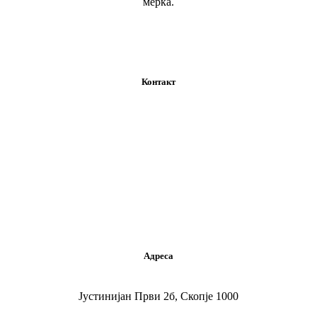
мерка.
Контакт
+389 02 520 9642
kontakt@woodmark.mk
Адреса
Јустинијан Први 2б, Скопје 1000