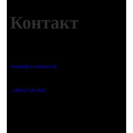
Контакт
Емаил
kontakt@woodmark.mk
Телефон
+389 02 520 9642
Адреса
Јустинијан Први 2б, Скопје 1000